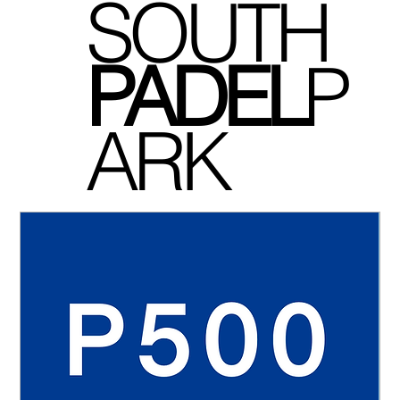
SOUTH
P
ADEL
P
ARK