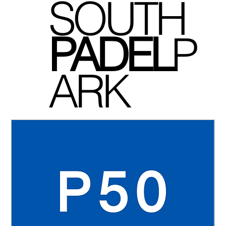
SOUTH
P
ADEL
P
ARK