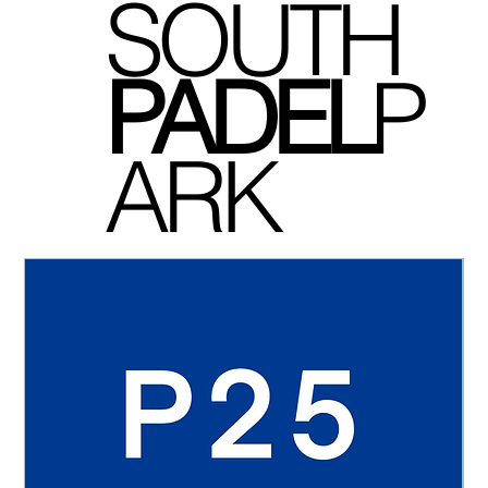
SOUTH
P
ADEL
P
ARK