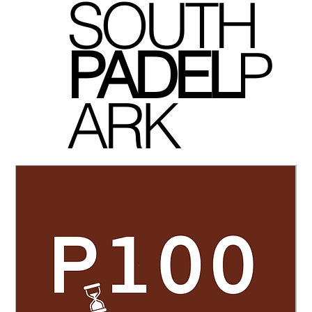
SOUTH
P
ADEL
P
ARK