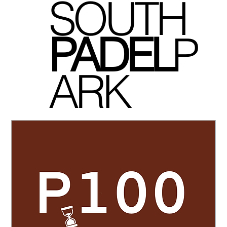
SOUTH
P
ADEL
P
ARK