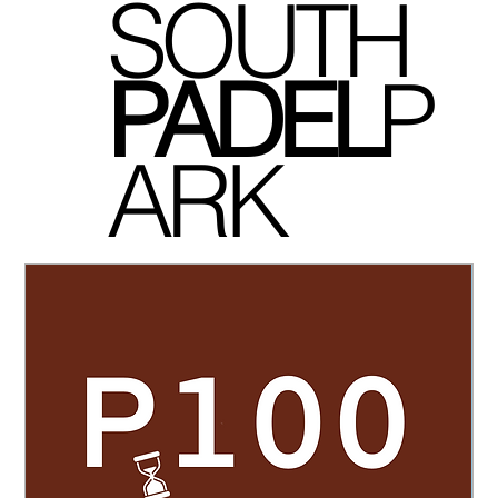
SOUTH
P
ADEL
P
ARK