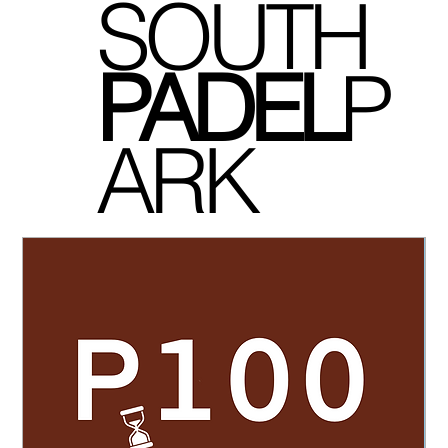
SOUTH
P
ADEL
P
ARK