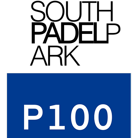
SOUTH
P
ADEL
P
ARK