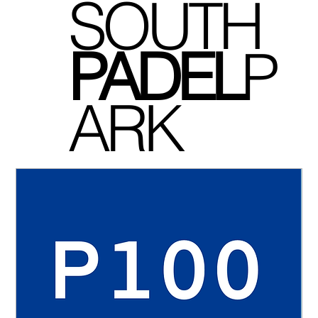
SOUTH
P
ADEL
P
ARK