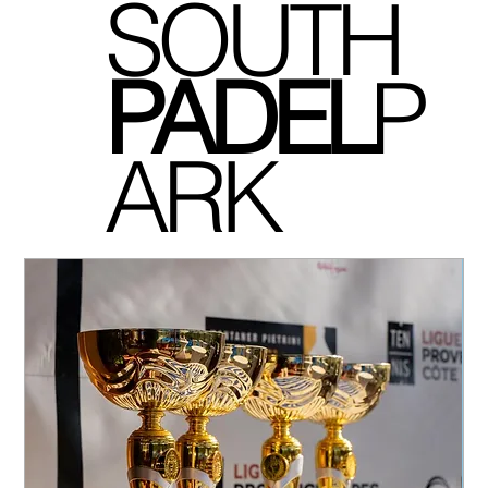
SOUTH
P
ADEL
P
ARK