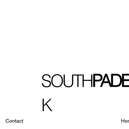
SOUTH
PADE
K
Contact
Hor