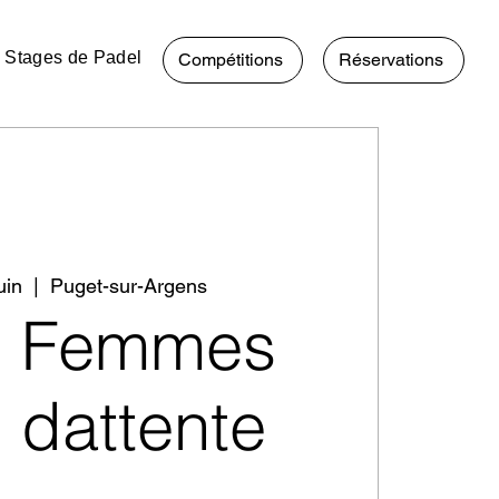
Stages de Padel
Compétitions
Réservations
uin
  |  
Puget-sur-Argens
0 Femmes
e dattente