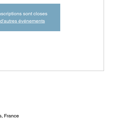
nscriptions sont closes
 d'autres événements
, France