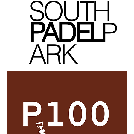
SOUTH
P
ADEL
P
ARK