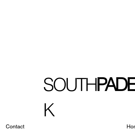
SOUTH
PADE
K
Contact
Hor