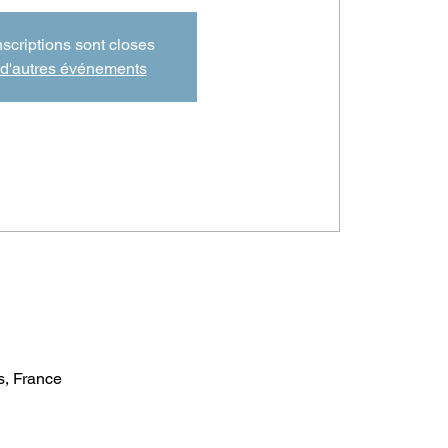
nscriptions sont closes
 d'autres événements
, France