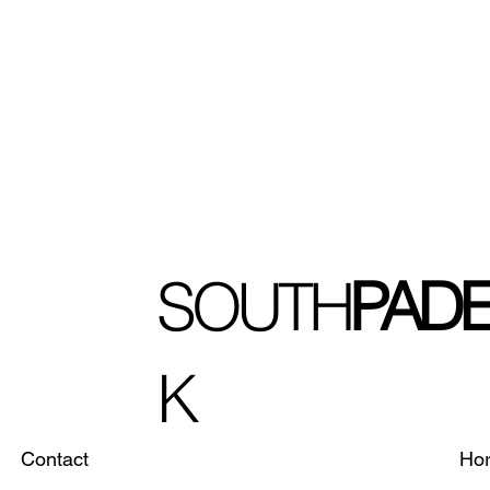
SOUTH
PADE
K
Contact
Hor